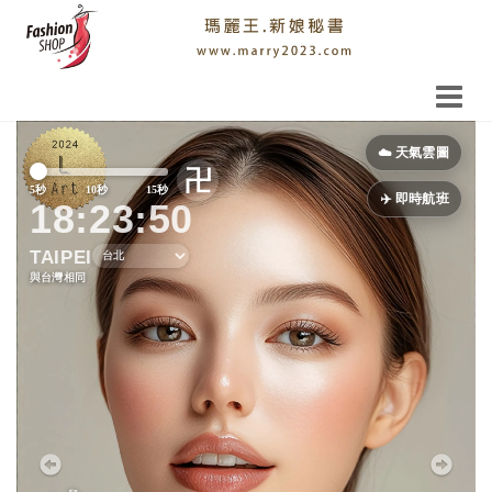
Previous
Next
☁️ 天氣雲圖
卍
5秒
10秒
15秒
✈️ 即時航班
18:23:51
TAIPEI
與台灣相同