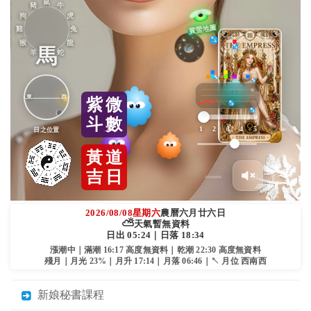
鼠
豬
牛
狗
虎
雞
兔
猴
龍
馬
羊
蛇
東
西
紫
微
斗
數
1
2
3
4
5
日之位置
黃
道
吉
日
2026/08/08
星期六
農曆六月廿六日
⛅
天氣暫無資料
日出 05:24｜日落 18:34
漲潮中｜滿潮 16:17 高度無資料｜乾潮 22:30 高度無資料
殘月｜月光 23%｜月升 17:14｜月落 06:46｜↖ 月位 西南西
新娘秘書課程